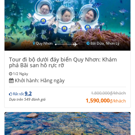
Quy Nhơn
Bãi Dứa, Nhơn Lý
Tour đi bộ dưới đáy biển Quy Nhơn: Khám
phá Bãi san hô rực rỡ
1/2 Ngày
Khởi hành:
Hằng ngày
9.2
1,800,000₫/khách
Rất tốt
Dựa trên 549 đánh giá
1,590,000
₫/khách