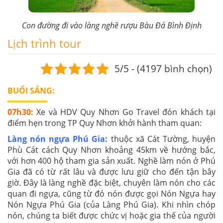
Trong vòng 24h trước giờ khởi hành, khách hàng
chủ động hủy tour. Việc hủy tour theo chủ ý của
Con đường đi vào làng nghề rượu Bàu Đá Bình Định
khách (không phải lỗi của công ty) vui lòng đền
100% giá trị tour.
Lịch trình tour
5/5 - (4197 bình chọn)
BUỔI SÁNG:
07h30:
Xe và HDV Quy Nhơn Go Travel đón khách tại
điểm hẹn trong TP Quy Nhơn khởi hành tham quan:
Làng nón ngựa Phú Gia:
thuộc xã Cát Tường, huyện
Phù Cát cách Quy Nhơn khoảng 45km về hướng bắc,
với hơn 400 hộ tham gia sản xuất. Nghề làm nón ở Phú
Gia đã có từ rất lâu và được lưu giữ cho đến tận bây
giờ. Đây là làng nghề đặc biệt, chuyên làm nón cho các
quan đi ngựa, cũng từ đó nón được gọi Nón Ngựa hay
Nón Ngựa Phú Gia (của Làng Phú Gia). Khi nhìn chóp
nón, chúng ta biết được chức vị hoặc gia thế của người