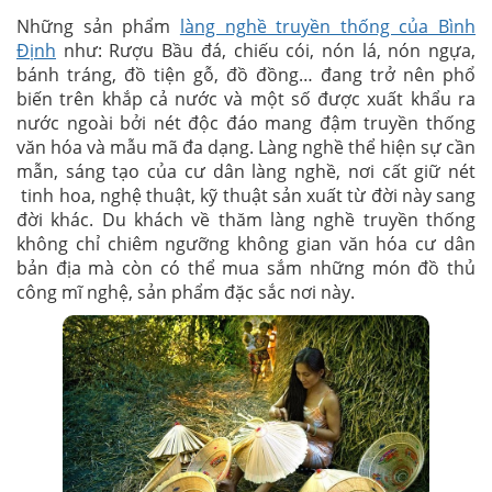
trí cá nhân
Những sản phẩm
làng nghề truyền thống của Bình
QUÀ TẶNG:
Định
như: Rượu Bầu đá, chiếu cói, nón lá, nón ngựa,
bánh tráng, đồ tiện gỗ, đồ đồng… đang trở nên phổ
Trò chơi hoạt náo, đố vui có thưởng trên đường
biến trên khắp cả nước và một số được xuất khẩu ra
đi, thắng sẽ nhận quà
nước ngoài bởi nét độc đáo mang đậm truyền thống
Mũ lá hoặc mũ vải du lịch
văn hóa và mẫu mã đa dạng. Làng nghề thể hiện sự cần
mẫn, sáng tạo của cư dân làng nghề, nơi cất giữ nét
Điều khoản và quy định
tinh hoa, nghệ thuật, kỹ thuật sản xuất từ đời này sang
đời khác. Du khách về thăm làng nghề truyền thống
không chỉ chiêm ngưỡng không gian văn hóa cư dân
CHÍNH SÁCH ƯU ĐÃI DÀNH CHO TRẺ EM:
bản địa mà còn có thể mua sắm những món đồ thủ
2 người lớn miễn phí 1 trẻ em dưới 5 tuổi, trẻ thứ
công mĩ nghệ, sản phẩm đặc sắc nơi này.
2 tính 50%.
Trẻ em từ 5 – 10 tuổi, tính 50% chi phí người lớn
Trẻ trên 10 tuổi trở lên, tính bằng chi phí người
lớn.
LƯU Ý:
Quý khách chuẩn bị thêm quần áo gọn nhẹ, dép
lào hoặc dép để đi biển