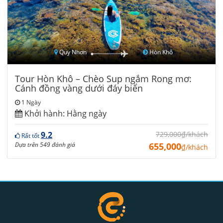
Quy Nhơn
Hòn Khô
Tour Hòn Khô – Chèo Sup ngắm Rong mơ:
Cánh đồng vàng dưới đáy biển
1 Ngày
Khởi hành:
Hằng ngày
9.2
729,000₫/khách
Rất tốt
Dựa trên 549 đánh giá
655,000
₫/khách