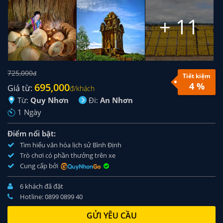
+ 11
+ 11
725,000
đ
Tiết kiệm
4 %
695,000
Giá từ:
đ/khách
Từ:
Quy Nhơn
Đi:
An Nhơn
1 Ngày
Điểm nổi bật:
Tìm hiểu văn hóa lịch sử Bình Định
Trò chơi có phần thưởng trên xe
Cung cấp bởi
6 khách đã đặt
Hotline: 0899 0899 40
GỬI YÊU CẦU