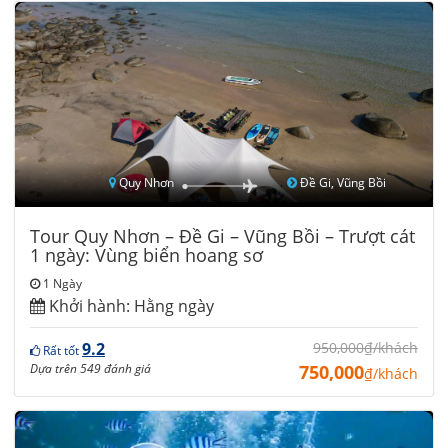
Quy Nhơn
Đề Gi, Vũng Bồi
Tour Quy Nhơn – Đề Gi – Vũng Bồi – Trượt cát
1 ngày: Vùng biển hoang sơ
1 Ngày
Khởi hành:
Hằng ngày
9.2
950,000₫/khách
Rất tốt
Dựa trên 549 đánh giá
750,000
₫/khách