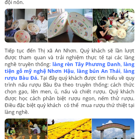
đội nón.
Tiếp tục đến Thị xã An Nhơn. Quý khách sẽ lần lượt
được tham quan và trải nghiệm thực tế tại các làng
nghề truyền thống:
làng rèn Tây Phương Danh
,
làng
tiện gỗ mỹ nghệ Nhơn Hậu
,
làng bún An Thái
,
làng
rượu Bàu Đá
.
Tại đây quý khách được tìm hiểu về quy
trình nấu rượu Bầu Đa theo truyền thống: cách thức
chọn gạo, lên men, ủ, nấu và chiết rượu. Quý khách
được học cách phân biệt rượu ngon, nếm thử rượu.
Điều đặc biệt quý khách có thể mua rượu thứ thiệt tại
làng nghề.