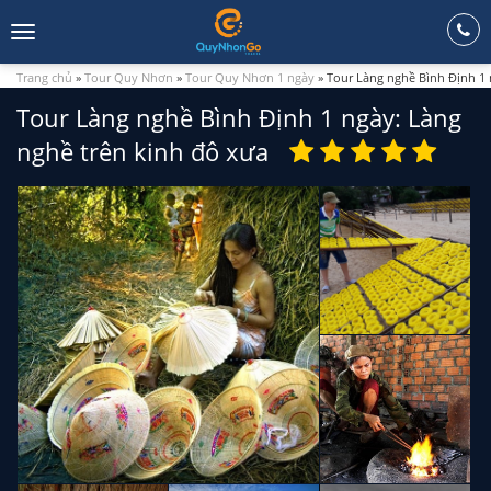
Toggle
navigation
Trang chủ
»
Tour Quy Nhơn
»
Tour Quy Nhơn 1 ngày
»
Tour Làng nghề Bình Định 1 
Tour Làng nghề Bình Định 1 ngày: Làng
nghề trên kinh đô xưa