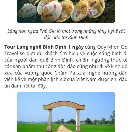
Cung cấp đầy đủ thông tin theo yêu cầu đề công
ty đăng ký bảo hiểm
Bắt buộc phải mặc áo phao
Khi có trẻ em đi cùng, Quý khách để ý quan sát
các em nhỏ cùng HDV
Làng nón ngựa Phú Gia là một trong những làng nghề rất
Chính sách hoàn hủy
độc đáo tại Bình Định
Tour Làng nghề Bình Định 1 ngày
cùng Quy Nhơn Go
Hủy tour trước 48h so với giờ khởi hành được
Travel sẽ đưa du khách tìm hiểu về cuộc sống bình dị
hoàn cọc 100%
.
của người dân quê Bình Định, chiêm ngưỡng thực tế
Đăng ký tour và hủy tour đều phải được xác nhận
các sản phẩm thủ công độc đáo cũng như đi về kinh đô
qua email 2 bên xác nhận.
xưa của vương quốc Chăm Pa xưa, nghe hướng dẫn
Lịch trình tour và menu ăn có thể thay đổi theo
viên kể về một phần lịch sử của Việt Nam được ghi dấu
tình hình thời tiết và mùa cao điểm. Bên công ty
ấn đậm nét tại đây.
sẽ có trách nhiệm thông báo cho khách hàng.
Trong những trường hợp thời tiết không cho
phép như bão, lũ lụt, biển động. Tùy theo tình
hình thực tế và sự thuận tiện, an toàn của khách
hàng, công ty du lịch sẽ chủ động thông báo việc
dời tour hoặc hủy tour và hoàn cọc lại cho khách
hàng (chậm nhất 24h trước giờ khởi hành).