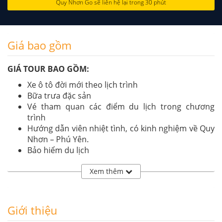
Quy Nhơn Go sẽ liên hệ lại trong 30 phút
Giá bao gồm
GIÁ TOUR BAO GỒM:
Xe ô tô đời mới theo lịch trình
Bữa trưa đặc sản
Vé tham quan các điểm du lịch trong chương
trình
Hướng dẫn viên nhiệt tình, có kinh nghiệm về Quy
Nhơn – Phú Yên.
Bảo hiểm du lịch
Nước uống + Khăn lạnh trên xe 2 chai
500ml/người/ngày
Xem thêm
GIÁ TOUR KHÔNG BAO GỒM:
Thuế VAT 10%
Giới thiệu
Chi phí ăn uống ngoài chương trình, vui chơi giải