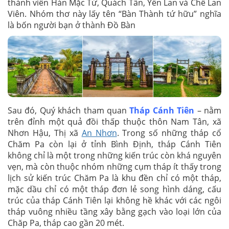
thành viên Hàn Mặc Tử, Quách Tấn, Yến Lan và Chế Lan
Viên. Nhóm thơ này lấy tên “Bàn Thành tứ hữu” nghĩa
là bốn người bạn ở thành Đồ Bàn
Sau đó, Quý khách tham quan
Tháp Cánh Tiên
– nằm
trên đỉnh một quả đồi thấp thuộc thôn Nam Tân, xã
Nhơn Hậu, Thị xã
An Nhơn
. Trong số những tháp cổ
Chăm Pa còn lại ở tỉnh Bình Định, tháp Cánh Tiên
không chỉ là một trong những kiến trúc còn khá nguyên
vẹn, mà còn thuộc nhóm những cụm tháp ít thấy trong
lịch sử kiến trúc Chăm Pa là khu đền chỉ có một tháp,
mặc dầu chỉ có một tháp đơn lẻ song hình dáng, cấu
trúc của tháp Cánh Tiên lại không hề khác với các ngôi
tháp vuông nhiều tầng xây bằng gạch vào loại lớn của
Chăp Pa, tháp cao gần 20 mét.