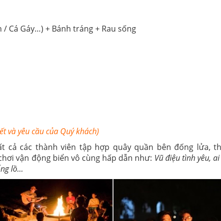
n / Cá Gáy…) + Bánh tráng + Rau sống
tiết và yêu cầu của Quý khách)
Tất cả các thành viên tập hợp quây quần bên đống lửa, t
ò chơi vận động biển vô cùng hấp dẫn như:
Vũ điệu tình yêu, ai
ổng lồ…