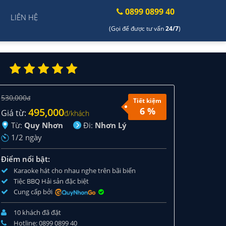
0899 0899 40
LIÊN HỆ
(Gọi để được tư vấn
24/7
)
530,000
đ
Tiết kiệm
6 %
495,000
Giá từ:
đ/khách
Từ:
Quy Nhơn
Đi:
Nhơn Lý
1/2 ngày
Điểm nổi bật:
Karaoke hát cho nhau nghe trên bãi biển
Tiệc BBQ Hải sản đặc biệt
Cung cấp bởi
10 khách đã đặt
Hotline: 0899 0899 40