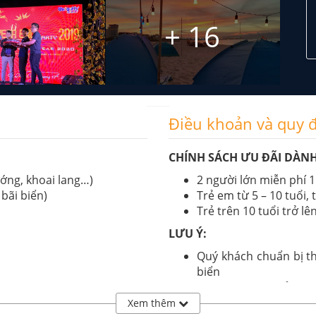
+ 16
Điều khoản và quy 
CHÍNH SÁCH ƯU ĐÃI DÀNH
ớng, khoai lang…)
2 người lớn miễn phí 1 
bãi biển)
Trẻ em từ 5 – 10 tuổi, 
Trẻ trên 10 tuổi trở lê
LƯU Ý:
Quý khách chuẩn bị t
biển
Cung cấp đầy đủ thôn
hiểm
Xem thêm