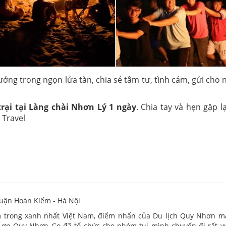
ng trong ngọn lửa tàn, chia sẻ tâm tư, tình cảm, gửi cho n
trại tại Làng chài Nhơn Lý 1 ngày
. Chia tay và hẹn gặp l
 Travel
Quận Hoàn Kiếm - Hà Nội
m trong xanh nhất Việt Nam, điểm nhấn của Du lịch Quy Nhơn m
ơn Quy Nhơn Go đã tổ chức cho nhóm tụi mình chuyến đi rất vu