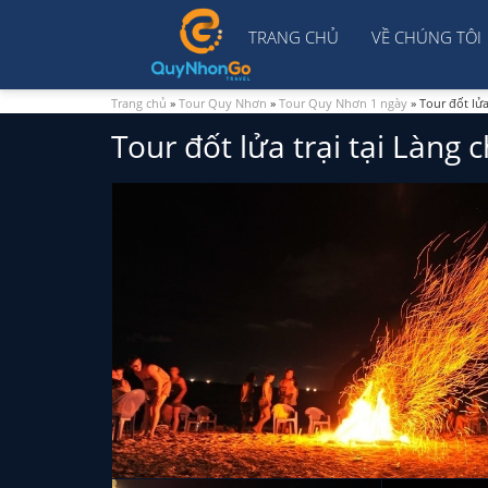
TRANG CHỦ
VỀ CHÚNG TÔI
Trang chủ
»
Tour Quy Nhơn
»
Tour Quy Nhơn 1 ngày
»
Tour đốt lửa
Tour đốt lửa trại tại Làng 