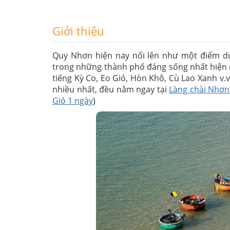
Nước uống + Khăn lạnh 2 chai 500ml/ng
GIÁ TOUR KHÔNG BAO GỒM:
Giới thiệu
Thuế VAT 10%
Chi phí ăn uống ngoài chương trình, vui c
Quy Nhơn hiện nay nổi lên như một điểm du 
QUÀ TẶNG:
trong những thành phố đáng sống nhất hiện
tiếng Kỳ Co, Eo Gió, Hòn Khô, Cù Lao Xanh v.
Quà tặng nếu thắng trong các trò chơi
nhiều nhất, đều nằm ngay tại
Làng chài Nhơn
Tặng 3 bình rượu bàu đá cho đoàn từ 40
Gió 1 ngày
)