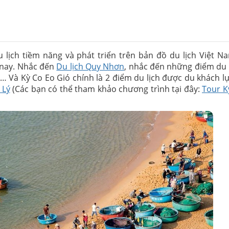
Lưu ý khi có trẻ em, 
ười/ngày
Chính sách hoàn hủ
Hủy tour trước 48h so
hơi giải trí cá nhân
Đăng ký tour và hủy 
lịch tiềm năng và phát triển trên bản đồ du lịch Việt N
xác nhận.
 nay. Nhắc đến
Du lịch Quy Nhơn
, nhắc đến những điểm du l
Lịch trình tour và men
v… Và Kỳ Co Eo Gió chính là 2 điểm du lịch được du khách l
mùa cao điểm. Bên cô
 Lý
(Các bạn có thể tham khảo chương trình tại đây:
Tour K
 khách
hàng.
Trong những trường hợ
biển động. Tùy theo t
khách hàng, công ty 
hoặc hủy tour và hoàn
giờ khởi hành).
Trong vòng 24h trước 
Việc hủy tour theo ch
lòng đền 100% giá trị t