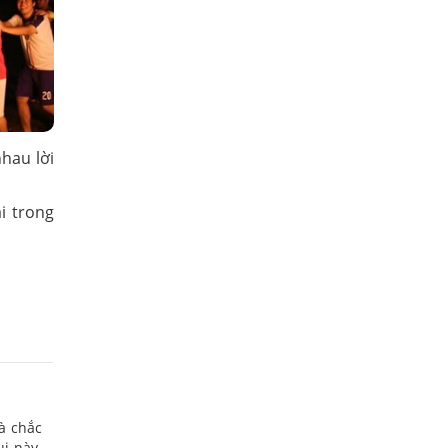
hau lời
ại trong
à chắc
i này.