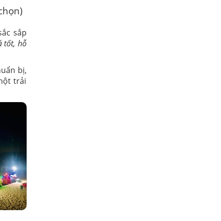
 chọn)
sắc sắp
 tốt, hỗ
uẩn bị,
ột trải