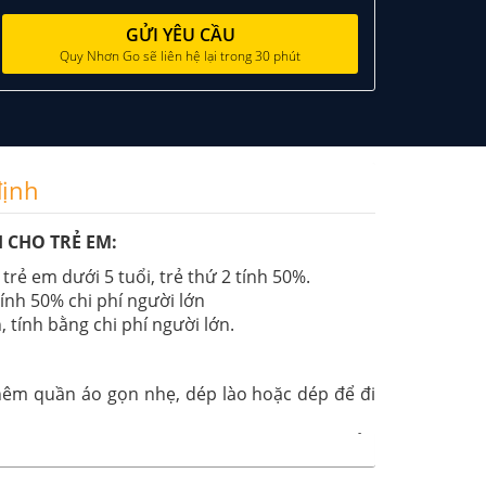
GỬI YÊU CẦU
Quy Nhơn Go sẽ liên hệ lại trong 30 phút
định
 CHO TRẺ EM:
trẻ em dưới 5 tuổi, trẻ thứ 2 tính 50%.
tính 50% chi phí người lớn
n, tính bằng chi phí người lớn.
hêm quần áo gọn nhẹ, dép lào hoặc dép để đi
g tin theo yêu cầu đề công ty đăng ký bảo