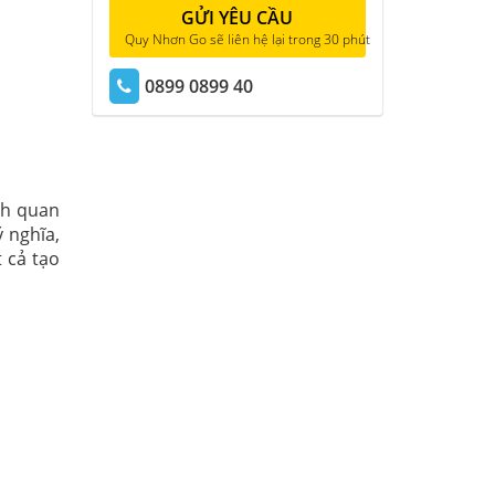
GỬI YÊU CẦU
Quy Nhơn Go sẽ liên hệ lại trong 30 phút
0899 0899 40
ch quan
 nghĩa,
t cả tạo