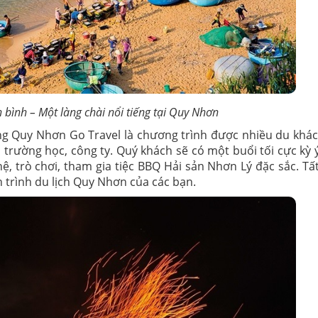
 bình – Một làng chài nổi tiếng tại Quy Nhơn
g Quy Nhơn Go Travel là chương trình được nhiều du khá
 trường học, công ty. Quý khách sẽ có một buổi tối cực kỳ ý
ệ, trò chơi, tham gia tiệc BBQ Hải sản Nhơn Lý đặc sắc. Tấ
 trình du lịch Quy Nhơn của các bạn.