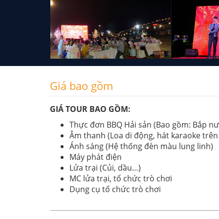
+ 16
Giá bao gồm
GIÁ TOUR BAO GỒM:
Thực đơn BBQ Hải sản (Bao gồm: Bắp nư
Âm thanh (Loa di động, hát karaoke trên 
Ánh sáng (Hệ thống đèn màu lung linh)
Máy phát điện
Lửa trại (Củi, dầu…)
MC lửa trại, tổ chức trò chơi
Dụng cụ tổ chức trò chơi
Đội ngũ phục vụ
Bảo hiểm du lịch