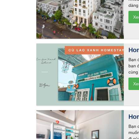
dàng 
Hom
Bạn 
bạn 
cùng 
Hom
Bạn 
muốn
đi củ