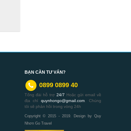
BẠN CẦN TƯ VẤN?
0899 0899 40
Tổng đài hỗ trợ
24/7
Hoặc gửi email về
địa chỉ
quynhongo@gmail.com
. Chúng
tôi sẽ phản hồi trong vòng 24h
Copyright © 2015 - 2019. Design by Quy
Nhơn Go Travel