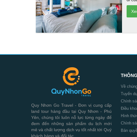
THÔNG 
Về chúng
Tuyển d
Chính sá
Quy Nhơn Go Travel - Đơn vị cung cấp
Điều kho
land tour hàng đầu tại Quy Nhơn - Phú
Hình thứ
Yên, chúng tôi luôn nỗ lực từng ngày để
Chính sá
đem đến những sản phẩm du lịch mới
mẻ và chất lượng dịch vụ tốt nhất tới Quý
Bản quyề
khách hàng và đối tác