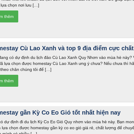
lựa chọn nơi lưu […]
estay Cù Lao Xanh và top 9 địa điểm cực chất
đang có dự định du lịch đảo Cù Lao Xanh Quy Nhơn vào mùa hè này?
đã lựa chọn được homestay Cù Lao Xanh ưng ý chưa? Nếu chưa thì h
theo chân chúng tôi để […]
estay gần Kỳ Co Eo Gió tốt nhất hiện nay
có dự định đi du lịch Kỳ Co Eo Gió Quy nhơn vào mùa hè này. Bạn mo
 lựa chọn được homestay gần kỳ co eo gió giá rẻ, chất lượng để chuy
a mình có nhiều […]