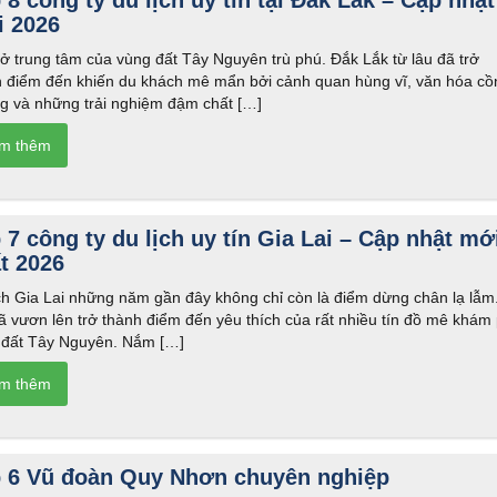
 8 công ty du lịch uy tín tại Đắk Lắk – Cập nhật
 2026
 trung tâm của vùng đất Tây Nguyên trù phú. Đắk Lắk từ lâu đã trở
h điểm đến khiến du khách mê mẩn bởi cảnh quan hùng vĩ, văn hóa cồ
ng và những trải nghiệm đậm chất […]
 7 công ty du lịch uy tín Gia Lai – Cập nhật mớ
t 2026
ch Gia Lai những năm gần đây không chỉ còn là điểm dừng chân lạ lẫm
 vươn lên trở thành điểm đến yêu thích của rất nhiều tín đồ mê khám
 đất Tây Nguyên. Nắm […]
 6 Vũ đoàn Quy Nhơn chuyên nghiệp