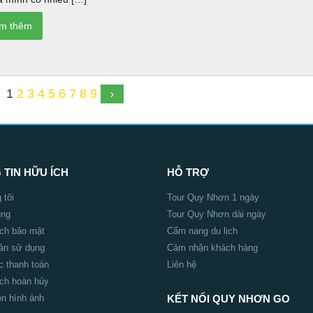
1
2
3
4
5
6
7
8
9
›
TIN HỮU ÍCH
HỖ TRỢ
 tôi
Tour Quy Nhơn 1 ngày
ụng
Tour Quy Nhơn dài ngày
ch bảo mật
Cẩm nang du lịch
ản sử dụng
Cảm nhận khách hàng
c thanh toán
Liên hệ
ch hoàn hủy
n hình ảnh
KẾT NỐI QUY NHƠN GO