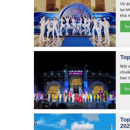
Vũ đo
tại k
khả 
Top
Một s
chuẩn
bạn đ
Top
202