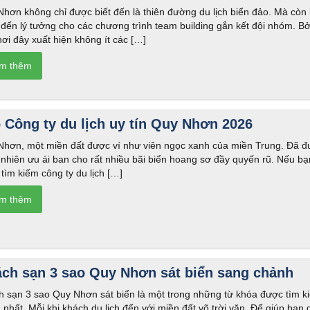
hơn không chỉ được biết đến là thiên đường du lịch biển đảo. Mà còn 
đến lý tưởng cho các chương trình team building gắn kết đội nhóm. Bở
nơi đây xuất hiện không ít các […]
 Công ty du lịch uy tín Quy Nhơn 2026
Nhơn, một miền đất được ví như viên ngọc xanh của miền Trung. Đã 
 nhiên ưu ái ban cho rất nhiều bãi biển hoang sơ đầy quyến rũ. Nếu bạ
tìm kiếm công ty du lịch […]
ch sạn 3 sao Quy Nhơn sát biển sang chảnh
h sạn 3 sao Quy Nhơn sát biển là một trong những từ khóa được tìm k
 nhất. Mỗi khi khách du lịch đến với miền đất võ trời văn. Để giúp bạn 