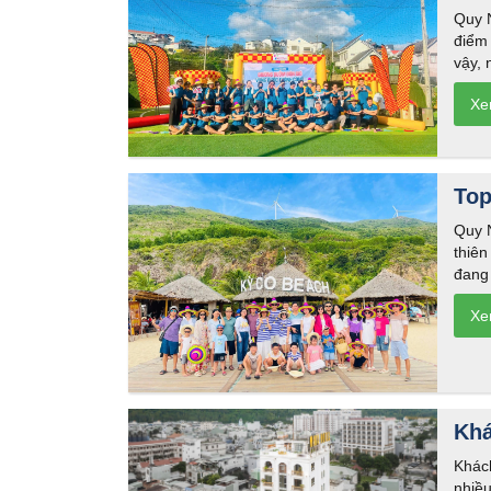
Quy N
điểm 
vậy, 
Top
Quy 
thiên
đang 
Khá
Khác
nhiều