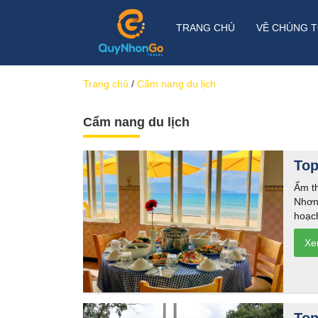
TRANG CHỦ
VỀ CHÚNG T
Trang chủ
/
Cẩm nang du lịch
Cẩm nang du lịch
Top
Ẩm th
Nhơn.
hoạc