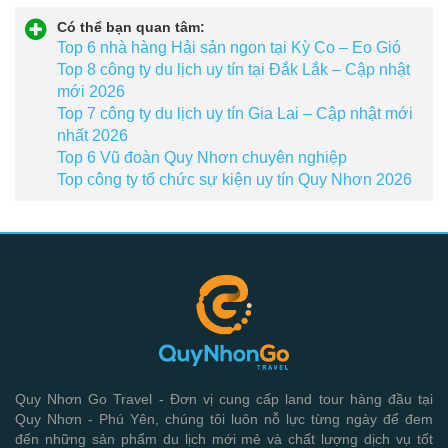
Có thể bạn quan tâm:
Top 6 nhà hàng Hải sản ngon tại Kỳ Co – Eo Gió
Top 8 công ty du lịch uy tín tại Đắk Lắk – Cập nhật
mới 2026
Top 7 công ty du lịch uy tín Gia Lai – Cập nhật mới
nhất 2026
Top 6 Vũ đoàn Quy Nhơn chuyên nghiệp
Top công ty tổ chức sự kiện uy tín Quy Nhơn 2026
Quy Nhơn Go Travel - Đơn vị cung cấp land tour hàng đầu tại
Quy Nhơn - Phú Yên, chúng tôi luôn nỗ lực từng ngày để đem
đến những sản phẩm du lịch mới mẻ và chất lượng dịch vụ tốt