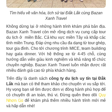
Tìm hiểu về văn hóa, lịch sử tại Đắk Lắk cùng Bazan
Xanh Travel
Không dừng lại ở những hành trình khám phá bản địa.
Bazan Xanh Travel còn mở rộng dịch vụ cung cấp tour
du lịch ở miền Bắc. Cả khu vực miền Tây và khắp các
tỉnh miền Trung. Đáp ứng nhu cầu đa dạng từ tour ghép,
tour gia đình. Cho tới chương trình MICE, team building
hay gala dinner. Với hệ thống xe từ 4-45 chỗ, cùng
hướng dẫn viên giàu kinh nghiệm và khả năng tổ chức
chuyên nghiệp. Bazan Xanh Travel luôn nhận được rất
nhiều đánh giá cao từ phía khách hàng.
Trên đây là danh sách
công ty du lịch uy tín tại Đắk
Lắk
mà bạn có thể tham khảo cho chuyến vi vu sắp tới.
Hy vọng bạn sẽ tìm được đơn vị đồng hành phù hợp để
có chuyến đi an toàn, thú vị. Đừng quên theo dõi
Quy
Nhơn Go
để khám phá thêm nhiều hành trình mới mẻ
và hấp dẫn nhé!