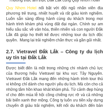
Thưởng thức ẩm thực Đắk Lắk cùng Quy Nhơn Hotel
Quy Nhơn Hotel
nổi bật với đội ngũ nhân viên địa
phương trẻ trung, nhiệt huyết và rất giàu kinh nghiệm.
Luôn sẵn sàng đồng hành cùng du khách trong mọi
hành trình khám phá vùng đất đại ngàn. Chính sự am
hiểu sâu sắc về văn hóa, thiên nhiên và con người Đắk
Lắk đã giúp họ thiết kế được những tour du lịch độc
quyền. Mang lại trải nghiệm chân thực và gần gũi nhất.
2.7. Vietravel Đắk Lắk – Công ty du lịch
uy tín tại Đắk Lắk
Được biết đến là một trong những chi nhánh chủ lực
của thương hiệu Vietravel tại khu vực Tây Nguyên.
Vietravel Đắk Lắk mang đến những hành trình tour thú
vị không chỉ dành cho người yêu du lịch. Mà còn cho cả
những tâm hồn khao khát khám phá. Từ cảnh đẹp hùng
vĩ cho đến mùa lễ hội cồng chiêng rực rỡ và cả những
bãi biển xanh thơ mộng. Công ty luôn ưu tiên xây dựng
chuyến đi giàu trải nghiệm, kết nối du khách đến bản