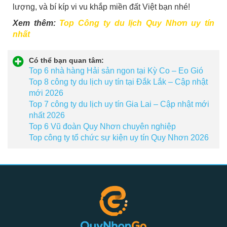
lượng, và bí kíp vi vu khắp miền đất Việt bạn nhé!
Xem thêm:
Top Công ty du lịch Quy Nhơn uy tín
nhất
Có thể bạn quan tâm:
Top 6 nhà hàng Hải sản ngon tại Kỳ Co – Eo Gió
Top 8 công ty du lịch uy tín tại Đắk Lắk – Cập nhật
mới 2026
Top 7 công ty du lịch uy tín Gia Lai – Cập nhật mới
nhất 2026
Top 6 Vũ đoàn Quy Nhơn chuyên nghiệp
Top công ty tổ chức sự kiện uy tín Quy Nhơn 2026