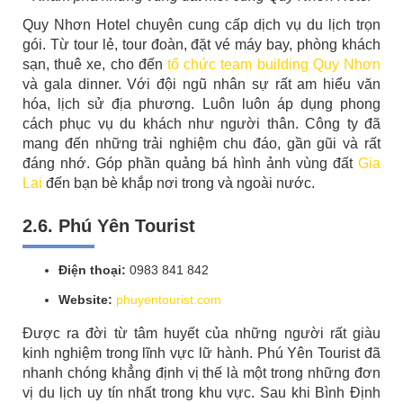
Quy Nhơn Hotel chuyên cung cấp dịch vụ du lịch trọn
gói. Từ tour lẻ, tour đoàn, đặt vé máy bay, phòng khách
sạn, thuê xe, cho đến
tổ chức team building Quy Nhơn
và gala dinner. Với đội ngũ nhân sự rất am hiểu văn
hóa, lịch sử địa phương. Luôn luôn áp dụng phong
cách phục vụ du khách như người thân. Công ty đã
mang đến những trải nghiệm chu đáo, gần gũi và rất
đáng nhớ. Góp phần quảng bá hình ảnh vùng đất
Gia
Lai
đến bạn bè khắp nơi trong và ngoài nước.
2.6. Phú Yên Tourist
Điện thoại:
0983 841 842
Website:
phuyentourist.com
Được ra đời từ tâm huyết của những người rất giàu
kinh nghiệm trong lĩnh vực lữ hành. Phú Yên Tourist đã
nhanh chóng khẳng định vị thế là một trong những đơn
vị du lịch uy tín nhất trong khu vực. Sau khi Bình Định