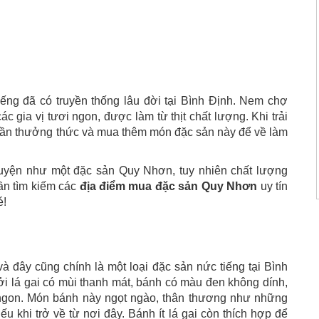
ếng đã có truyền thống lâu đời tại Bình Định. Nem chợ
c gia vị tươi ngon, được làm từ thịt chất lượng. Khi trải
 lần thưởng thức và mua thêm món đặc sản này để về làm
Huyện như một đặc sản Quy Nhơn, tuy nhiên chất lượng
ần tìm kiếm các
địa điểm mua đặc sản Quy Nhơn
uy tín
é!
và đây cũng chính là một loại đặc sản nức tiếng tại Bình
ởi lá gai có mùi thanh mát, bánh có màu đen không dính,
ngon. Món bánh này ngọt ngào, thân thương như những
u khi trở về từ nơi đây. Bánh ít lá gai còn thích hợp để