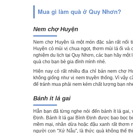
Mua gì làm quà ở Quy Nhơn?
Nem chợ Huyện
Nem chợ Huyện là một món đặc sản rất nổi ti
Huyện có mùi vị chua ngọt, thơm mùi lá ổi và cá
nghiệm du lịch tại Quy Nhơn, các bạn hãy một
quà cho bạn bè gia đình mình nhé.
Hiện nay có rất nhiều địa chỉ bán nem chợ 
không giống như vị nem truyền thống. Vì vậy c
để tránh mua phải nem kém chất lượng bạn nh
Bánh ít lá gai
Hẳn bạn đã từng nghe nói đến bánh ít lá gai, 
Định. Bánh ít lá gai Bình Định được bao bọc b
mềm mại, nhân dừa hoặc đậu xanh rất thơm 
người con “Xứ Nẫu”, là thức quà không thể thiế