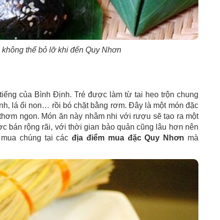
à không thể bỏ lỡ khi đến Quy Nhơn
tiếng của Bình Định. Tré được làm từ tai heo trộn chung
hính, lá ổi non… rồi bó chặt bằng rơm. Đây là một món đặc
 thơm ngon. Món ăn này nhâm nhi với rượu sẽ tạo ra một
ợc bán rộng rãi, với thời gian bảo quản cũng lâu hơn nên
ể mua chúng tại các
địa điểm mua đặc Quy Nhơn
mà