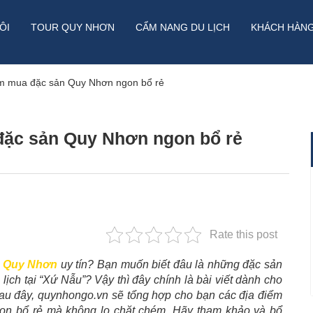
ÔI
TOUR QUY NHƠN
CẨM NANG DU LỊCH
KHÁCH HÀN
ểm mua đặc sản Quy Nhơn ngon bổ rẻ
đặc sản Quy Nhơn ngon bổ rẻ
Rate this post
n Quy Nhơn
uy tín? Bạn muốn biết đâu là những đặc sản
lịch tại “Xứ Nẫu”? Vậy thì đây chính là bài viết dành cho
sau đây, quynhongo.vn sẽ tổng hợp cho bạn các địa điểm
on bổ rẻ mà không lo chặt chém. Hãy tham khảo và bổ