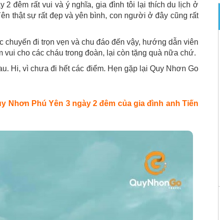
 đêm rất vui và ý nghĩa, gia đình tôi lại thích du lịch ở
 thật sự rất đẹp và yên bình, con người ở đây cũng rất
chuyến đi trọn vẹn và chu đáo đến vậy, hướng dẫn viên
 vui cho các cháu trong đoàn, lại còn tặng quà nữa chứ.
au. Hi, vì chưa đi hết các điểm. Hẹn gặp lại Quy Nhơn Go
uy Nhơn Phú Yên 3 ngày 2 đêm của gia đình anh Tiến