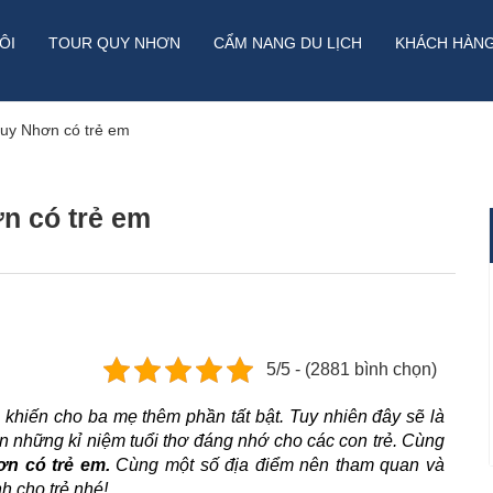
ÔI
TOUR QUY NHƠN
CẨM NANG DU LỊCH
KHÁCH HÀN
Quy Nhơn có trẻ em
n có trẻ em
5/5 - (2881 bình chọn)
 khiến cho ba mẹ thêm phần tất bật. Tuy nhiên đây sẽ là
ên những kỉ niệm tuổi thơ đáng nhớ cho các con trẻ. Cùng
ơn có trẻ em.
Cùng một số địa điểm nên tham quan và
 cho trẻ nhé!