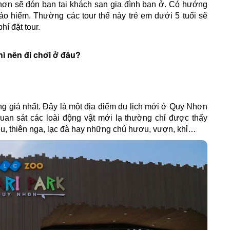
hơn sẽ đón bạn tại khách sạn gia đình bạn ở. Có hướng
ảo hiểm. Thường các tour thế này trẻ em dưới 5 tuổi sẽ
hí đặt tour.
hì nên đi chơi ở đâu?
ng giá nhất. Đây là một địa điểm du lịch mới ở Quy Nhơn
an sát các loài động vật mới lạ thường chỉ được thấy
iểu, thiên nga, lạc đà hay những chú hươu, vượn, khỉ…