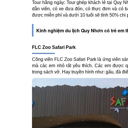
Tour hằng ngày: Tour ghép khách lẻ tại Quy N
dẫn viên, có xe đưa đón, có thực đơn và có b
được miễn phí và dưới 10 tuổi sẽ tính 50% chi p
Kinh nghiệm du lịch Quy Nhơn có trẻ em t
FLC Zoo Safari Park
Công viên FLC Zoo Safari Park là ứng viên sá
mà các em nhỏ rất yêu thích. Các em được qu
trong sách vở. Hay truyền hình như: gấu, đà đ