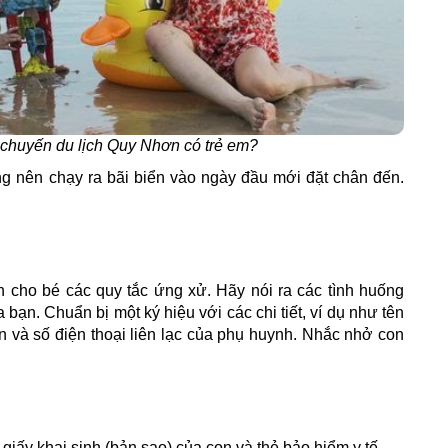
chuyến du lịch Quy Nhơn có trẻ em?
ng nên chạy ra bãi biển vào ngày đầu mới đặt chân đến.
ch cho bé các quy tắc ứng xử. Hãy nói ra các tình huống
 bạn. Chuẩn bị một ký hiệu với các chi tiết, ví dụ như tên
ạn và số điện thoại liên lạc của phụ huynh. Nhắc nhở con
 giấy khai sinh (bản sao) của con và thẻ bảo hiểm y tế.