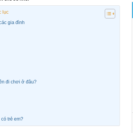
 lục
các gia đình
ên đi chơi ở đâu?
 có trẻ em?