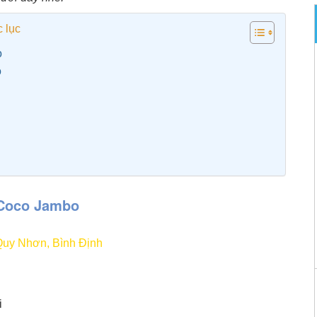
 lục
o
o
 Coco Jambo
Quy Nhơn, Bình Định
i