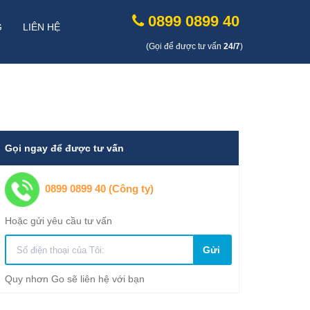
0899 0899 40
G
LIÊN HỆ
(Gọi để được tư vấn
24/7
)
Gọi ngay để được tư vấn
0899 0899 40 (Công ty)
Hoặc gửi yêu cầu tư vấn
Gửi
Quy nhơn Go sẽ liên hệ với bạn