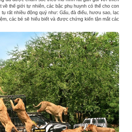
 về thế giới tự nhiên, các bậc phụ huynh có thể cho con
tụ rất nhiều động quý như: Gấu, đà điểu, hươu sao, lạc
iệm, các bé sẽ hiểu biết và được chứng kiến tận mắt các