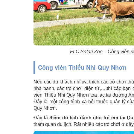
FLC Safari Zoo – Công viên đ
Công viên Thiếu Nhi Quy Nhơn
Nếu các du khách nhí ưa thích các trò chơi thú
nhà banh, các trò chơi điện tử,….thì các bạn
viên Thiếu Nhi Quy Nhơn tọa lạc tại đường
Đây là một công trình xã hội thuộc quản lý c
Quy Nhơn.
Đây là
điểm du lịch dành cho trẻ em tại Q
tham quan du lịch. Rất nhiều các trò chơi ở đây 