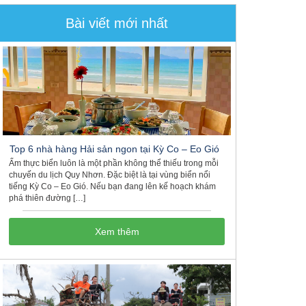
Bài viết mới nhất
Top 6 nhà hàng Hải sản ngon tại Kỳ Co – Eo Gió
Ẩm thực biển luôn là một phần không thể thiếu trong mỗi
chuyến du lịch Quy Nhơn. Đặc biệt là tại vùng biển nổi
tiếng Kỳ Co – Eo Gió. Nếu bạn đang lên kế hoạch khám
phá thiên đường […]