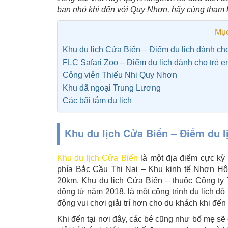
bạn nhỏ khi đến với Quy Nhơn, hãy cùng tham 
Mục
Khu du lịch Cửa Biển – Điểm du lịch dành ch
FLC Safari Zoo – Điểm du lịch dành cho trẻ 
Công viên Thiếu Nhi Quy Nhơn
Khu dã ngoại Trung Lương
Các bãi tắm du lịch
Khu du lịch Cửa Biển – Điểm du l
Khu du lịch Cửa Biển
là một địa điểm cực kỳ
phía Bắc Cầu Thị Nại – Khu kinh tế Nhơn Hộ
20km. Khu du lịch Cửa Biển – thuộc Công ty
động từ năm 2018, là một công trình du lịch đô
động vui chơi giải trí hơn cho du khách khi đế
Khi đến tại nơi đây, các bé cũng như bố mẹ sẽ