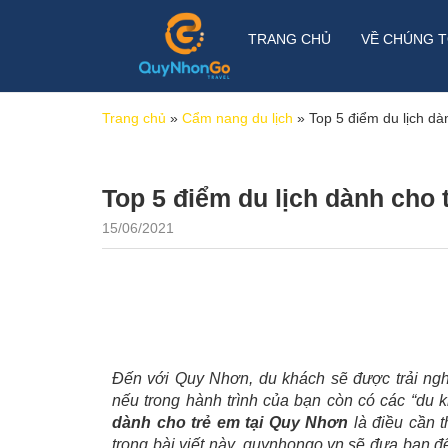
TRANG CHỦ
VỀ CHÚNG T
Trang chủ
»
Cẩm nang du lịch
»
Top 5 điểm du lịch dà
Top 5 điểm du lịch dành cho 
15/06/2021
Đến với Quy Nhơn, du khách sẽ được trải nghi
nếu trong hành trình của bạn còn có các “du k
dành cho trẻ em tại Quy Nhơn
là điều cần t
trong bài viết này, quynhongo.vn sẽ đưa bạn đế