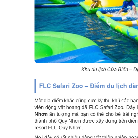
Khu du lịch Cửa Biển – Đ
FLC Safari Zoo – Điểm du lịch dà
Một địa điểm khác cũng cực kỳ thu khú các bạn
viên động vật hoang dã FLC Safari Zoo. Đây 
Nhơn
ấn tượng mà bạn có thể cho bé trải ng
thành phố Quy Nhơn được xây dựng trên diện t
resort FLC Quy Nhơn.
Nơi đây có rất nhiều động vật thiên nhiên ho