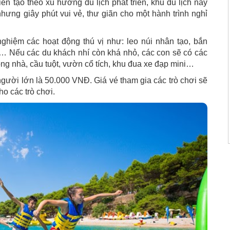
iến tạo theo xu hướng du lịch phát triển, khu du lịch này
ng giây phút vui vẻ, thư giãn cho một hành trình nghỉ
ghiệm các hoạt động thú vị như: leo núi nhân tạo, bắn
… Nếu các du khách nhí còn khá nhỏ, các con sẽ có các
ong nhà, cầu tuột, vườn cổ tích, khu đua xe đạp mini…
gười lớn là 50.000 VNĐ. Giá vé tham gia các trò chơi sẽ
o các trò chơi.